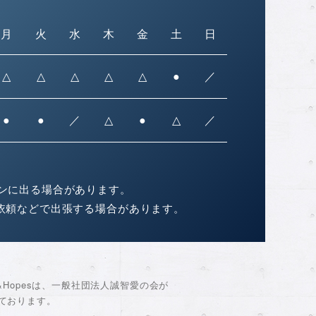
月
火
水
木
金
土
日
△
△
△
△
△
●
／
●
●
／
△
●
△
／
ンに出る場合があります。
依頼などで出張する場合があります。
ds&Hopesは、一般社団法人誠智愛の会が
ております。