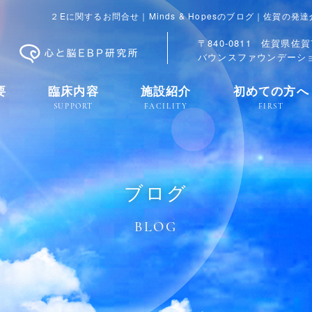
２Eに関するお問合せ｜Minds & Hopesのブログ｜佐賀の発
〒840-0811 佐賀県佐賀
バウンスファウンデーショ
要
臨床内容
施設紹介
初めての方へ
SUPPORT
FACILITY
FIRST
ブログ
BLOG